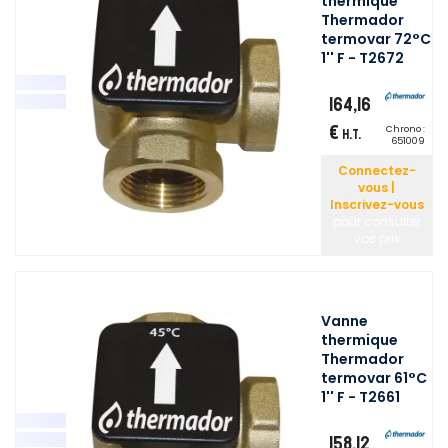
thermique
Thermador
termovar 72°C
1'' F - T2672
164,16
€
Chrono :
H.T.
651009
Connectez-
vous |
Inscrivez-vous
pour consulter
vos prix
Vanne
thermique
Thermador
termovar 61°C
1'' F - T2661
158,12