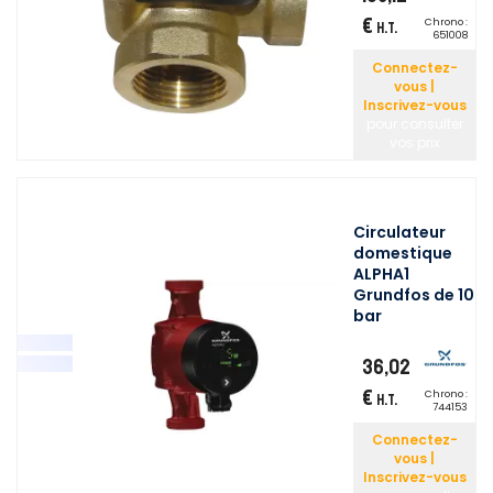
€
Chrono :
H.T.
651008
Connectez-
vous |
Inscrivez-vous
pour consulter
vos prix
Circulateur
domestique
ALPHA1
Grundfos de 10
bar
36,02
€
Chrono :
H.T.
744153
Connectez-
vous |
Inscrivez-vous