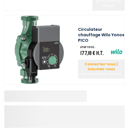
pour consulter
vos prix
Circulateur
chauffage Wilo Yonos
PICO
A partir de :
177,18 €
H.T.
Connectez-vous |
Inscrivez-vous
pour consulter vos prix