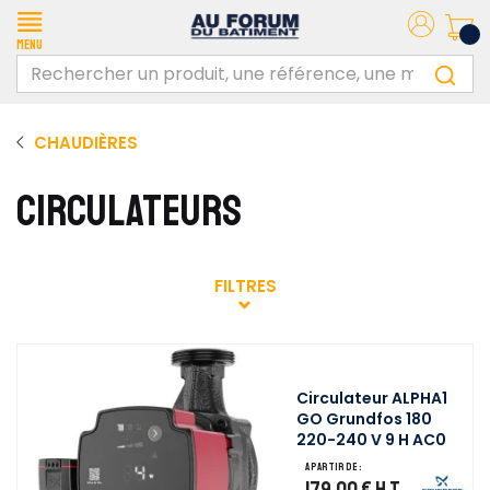
Menu
CHAUDIÈRES
CIRCULATEURS
FILTRES
Circulateur ALPHA1
GO Grundfos 180
220-240 V 9 H AC0
A partir de :
179,00 €
H.T.