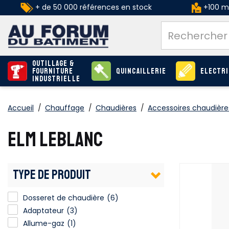
+ de 50 000 références en stock
+100 ma
Outillage &
Fourniture
Quincaillerie
Electri
industrielle
Accueil
/
Chauffage
/
Chaudières
/
Accessoires chaudière
ELM LEBLANC
TYPE DE PRODUIT
Dosseret de chaudière
(6)
Adaptateur
(3)
Allume-gaz
(1)