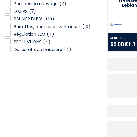
Dossere
Pompes de relevage
(7)
Leblan
DIVERS
(7)
SAUNIER DUVAL
(10)
Barrettes, douilles et ventouses
(10)
Régulation ELM
(4)
A partir de :
REGULATIONS
(4)
95,00 €
H.T.
Dosseret de chaudière
(4)