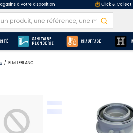
gasins à votre disposition
Click & Collect
Sanitaire
cité
Chauffage
H
Plomberie
s
/
ELM LEBLANC