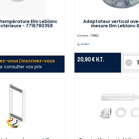
température Elm Leblanc
Adaptateur vertical ave
extérieure - 7716780358
mesure Elm Leblanc 
Chrono :
778821
20,90 €
H.T.
z-vous | Inscrivez-vous
-
r consulter vos prix