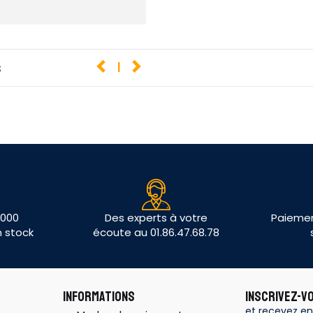
s
1
 000
Des experts à votre
Paiemen
n stock
écoute au 01.86.47.68.78
INFORMATIONS
INSCRIVEZ-V
et recevez en