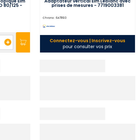
copique Elm
Adaptateur vertical Elm Leblanc avec
D 80/125 -
prises de mesures - 7719003381
Chrono :
647893
Connectez-vous | Inscrivez-vous
+
pour consulter vos prix