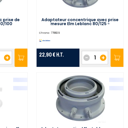
c prise de
Adaptateur concentrique avec prise
60/100
mesure Elm Leblanc 80/125 -
7738112714
Chrono :
778829
22,90 €
H.T.
+
-
+