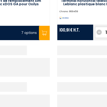
t de remplacement Elm
Terminal horizontal téles
c xDOS GA pour Oxilys
Leblanc plastique blanc 
7738112576
Chrono :
869459
100,91 €
H.T.
-
7 options