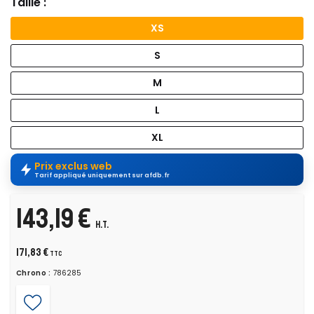
Taille :
XS
S
M
L
XL
Prix exclus web
Tarif appliqué uniquement sur afdb.fr
143,19 €
H.T.
171,83 €
TTC
Chrono :
786285