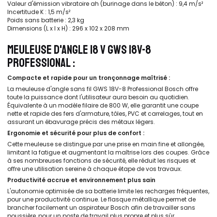
Valeur d'émission vibratoire ah (burinage dans le béton) : 9,4 m/s²
Incertitude K : 1,5 m/s²
Poids sans batterie : 2,3 kg
Dimensions (L x l x H) : 296 x 102 x 208 mm
MEULEUSE D'ANGLE 18 V GWS 18V-8
PROFESSIONAL :
Compacte et rapide pour un tronçonnage maîtrisé :
La meuleuse d'angle sans fil GWS 18V-8 Professional Bosch offre
toute la puissance dont l'utilisateur aura besoin au quotidien.
Équivalente à un modèle filaire de 800 W, elle garantit une coupe
nette et rapide des fers d'armature, tôles, PVC et carrelages, tout en
assurant un ébavurage précis des métaux légers.
Ergonomie et sécurité pour plus de confort :
Cette meuleuse se distingue par une prise en main fine et allongée,
limitant la fatigue et augmentant la maîtrise lors des coupes. Grâce
à ses nombreuses fonctions de sécurité, elle réduit les risques et
offre une utilisation sereine à chaque étape de vos travaux.
Productivité accrue et environnement plus sain
L'autonomie optimisée de sa batterie limite les recharges fréquentes,
pour une productivité continue. Le flasque métallique permet de
brancher facilement un aspirateur Bosch afin de travailler sans
poussière, pour un poste de travail plus propre et plus sûr.