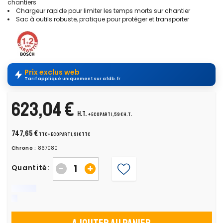
chantiers
Chargeur rapide pour limiter les temps morts sur chantier
Sac à outils robuste, pratique pour protéger et transporter
Prix exclus web
Tarif appliqué uniquement sur afdb.fr
623,04 €
H.T.
+ ecopart 1,59 € H.T.
747,65 €
TTC
+ ecopart 1,91 € TTC
Chrono :
867080
-
+
Quantité: