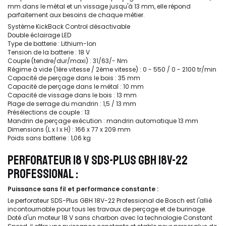
mm dans le métal et un vissage jusqu'à 13 mm, elle répond
parfaitement aux besoins de chaque métier.
Système KickBack Control désactivable
Double éclairage LED
Type de batterie : Lithium-Ion
Tension de la batterie : 18 V
Couple (tendre/dur/maxi) : 31/63/- Nm
Régime à vide (1ère vitesse / 2ème vitesse) : 0 - 550 / 0 - 2100 tr/min
Capacité de perçage dans le bois : 35 mm
Capacité de perçage dans le métal : 10 mm
Capacité de vissage dans le bois : 13 mm
Plage de serrage du mandrin : 1,5 / 13 mm
Présélections de couple : 13
Mandrin de perçage exécution : mandrin automatique 13 mm
Dimensions (L x l x H) : 166 x 77 x 209 mm
Poids sans batterie : 1,06 kg
PERFORATEUR 18 V SDS-PLUS GBH 18V-22
PROFESSIONAL :
Puissance sans fil et performance constante :
Le perforateur SDS-Plus GBH 18V-22 Professional de Bosch est l'allié
incontournable pour tous les travaux de perçage et de burinage.
Doté d'un moteur 18 V sans charbon avec la technologie Constant