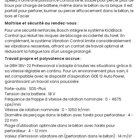
Speed, il offre une puissance constante et stable pour percer plus de
trous par charge de batterie, même dans le béton ou la brique. Il est
parfait pour perforer, buriner ou percer efficacement dans le béton, le
bois et l'acier.
Maîtrise et sécurité au rendez-vous :
Pour une sécurité renforcée, Bosch intègre le système KickBack
Control qui réduit les risques de blocage accidentel du foret. En
complément, le système Vibration Control limite considérablement
les vibrations ressenties, offrant un confort de travail optimal et
réduisant la fatigue lors d'un usage prolongé.
Travail propre et polyvalence accrue :
Le GBH 18V-22 Professional s'adapte à toutes les situations grâce à
sa vitesse réglable en continu. Pour un environnement plus sain, il
est compatible avec le dispositif d'aspiration GDE 12 Auto Power,
garantissant un travail sans poussière.
Porte-outils : SDS-Plus
Tension de la batterie : 18 V
Fréquence de frappe à vitesse de rotation nominale : 0 - 4675
cps/min
Vitesse de rotation nominale : 0 - 1050 tr/min
Diamètre de perçage dans le béton avec forets pour perforateur : 4 -
22 mm
Plage d'utilisation optimale dans le béton avec forets pour
perforateur : 4 - 12 mm
Valeur d'émission vibratoire ah (perforation dans le béton) : 14 m/s²