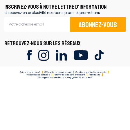
INSCRIVEZ-VOUS À NOTRE LETTRE D'INFORMATION
et recevez en exclusivité nos bons plans et promotions
Abonnez-vous
RETROUVEZ-NOUS SUR LES RÉSEAUX
Qui sommes-nous ?
Offres de remboursement
Conditions générales de vente
Protection des données
Paramètres de consentement
Plan du site
Développement durable : nos engagements et actions