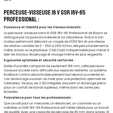
PERCEUSE-VISSEUSE 18 V GSR 18V-65
PROFESSIONAL :
Puissance et fiabilité pour les travaux intensifs :
La perceuse-visseuse sans fil GSR 18V-65 Professional de Bosch se
distingue par sa puissance élevée et sa robustesse. Grâce à son
moteur performant délivrant un couple de 31/63 Nm et une vitesse
de rotation variable de 0 - 550 à 2100 tr/min, elle perce facilement le
métal, le bois ou le plastique. C'est l'outil indispensable pour mener à
bien les travaux de perçage et vissage même les plus exigeants.
Ergonomie optimisée et sécurité renforcée :
Dotée d'une tête compacte de seulement 166 mm, cette perceuse-
visseuse accède sans difficulté aux espaces restreints. Le système
KickBack Control désactivable prévient tout rebond accidentel en
cas de blocage soudain du foret, pour une protection optimale de
l'utilisateur. De plus, les 2 LED intégrées assurent un éclairage précis
pour un confort de travail supérieur, même dans les zones peu
éclairées.
Polyvalence pour tous les professionnels :
Que ce soit pour un menuisier, un électricien, un cuisiniste ou un
métallier, la GSR 18V-65 Professional est l'alliée idéale pour un travail
de qualité. Avec une capacité de perçage de 35 mm dans le bois, 10