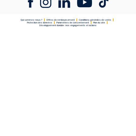
Qui sommes-nous ?
Offres de remboursement
Conditions générales de vente
Protection des données
Paramètres de consentement
Plan du site
Développement durable : nos engagements et actions