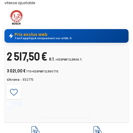
vitesse ajustable
Prix exclus web
Tarif appliqué uniquement sur afdb.fr
2 517,50 €
H.T.
+ ecopart 2,08 € H.T.
3 021,00 €
TTC
+ ecopart 2,50 € TTC
Chrono :
832775