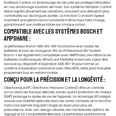
KickBack Control, un embrayage de sécurité qui protège l'utilisateur
en cas de blocage soudain de l'outil. Son système Vibration Control
réduit significativement les vibrations, assurant une utilisation plus
confortable sur de longues durées. La fonction Constant Speed
maintient une performance constante même sous forte charge,
garantissant une maîtrise totale sur chaque action.
COMPATIBLE AVEC LES SYSTÈMES BOSCH ET
AMPSHARE :
Le perforateur Bosch GBH 18V-26F fonctionne avec toutes les
batteries et tous les chargeurs 18V du Professional 18V System
Bosch. Il est également compatible avec AMPShare, une alliance de
batteries multimarques offrant une flexibilité maximale. Il peut être
associé au dispositif d'aspiration GDE 18V-16 pour former un
système d'aspiration autonome avec filtre HEPA, idéal pour travailler
proprement tout en restant mobile.
CONÇU POUR LA PRÉCISION ET LA LONGÉVITÉ :
L'électronique EPC (Electronic Precision Control) offre un contrôle
accru dans les travaux délicats, tandis que la protection du moteur
(EMP) prolonge la durée de vie de l'appareil. Un éclairage LED intégré
assure une visibilité optimale dans les zones sombres, et la fonction
Vario Lock permet d'ajuster l'angle du burin pour plus de
polyvalence. Avec son design robuste, ses nombreuses options de
réglage et sa compatibilité étendue, ce perforateur professionnel