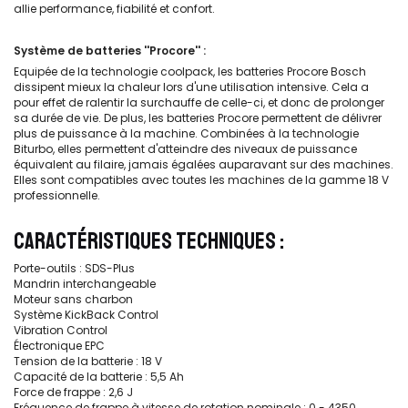
allie performance, fiabilité et confort.
Système de batteries ''Procore'' :
Equipée de la technologie coolpack, les batteries Procore Bosch
dissipent mieux la chaleur lors d'une utilisation intensive. Cela a
pour effet de ralentir la surchauffe de celle-ci, et donc de prolonger
sa durée de vie. De plus, les batteries Procore permettent de délivrer
plus de puissance à la machine. Combinées à la technologie
Biturbo, elles permettent d'atteindre des niveaux de puissance
équivalent au filaire, jamais égalées auparavant sur des machines.
Elles sont compatibles avec toutes les machines de la gamme 18 V
professionnelle.
CARACTÉRISTIQUES TECHNIQUES :
Porte-outils : SDS-Plus
Mandrin interchangeable
Moteur sans charbon
Système KickBack Control
Vibration Control
Électronique EPC
Tension de la batterie : 18 V
Capacité de la batterie : 5,5 Ah
Force de frappe : 2,6 J
Fréquence de frappe à vitesse de rotation nominale : 0 - 4350