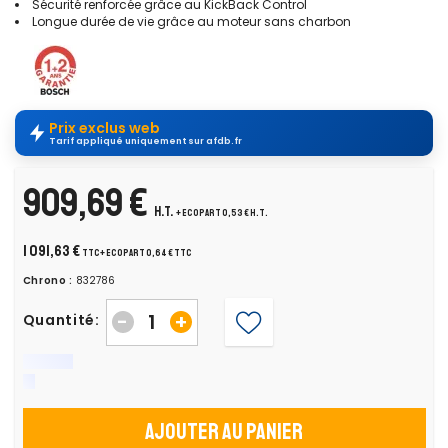
Sécurité renforcée grâce au KickBack Control
Longue durée de vie grâce au moteur sans charbon
Prix exclus web
Tarif appliqué uniquement sur afdb.fr
909,69 €
H.T.
+ ecopart 0,53 € H.T.
1 091,63 €
TTC
+ ecopart 0,64 € TTC
Chrono :
832786
-
+
Quantité:
Ajouter au panier