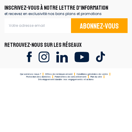
INSCRIVEZ-VOUS À NOTRE LETTRE D'INFORMATION
et recevez en exclusivité nos bons plans et promotions
Abonnez-vous
RETROUVEZ-NOUS SUR LES RÉSEAUX
Qui sommes-nous ?
Offres de remboursement
Conditions générales de vente
Protection des données
Paramètres de consentement
Plan du site
Développement durable : nos engagements et actions