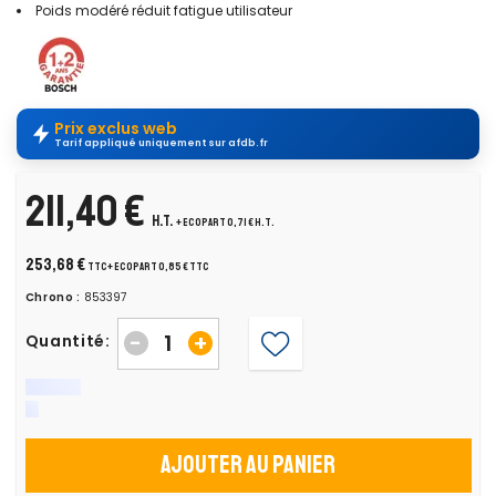
Poids modéré réduit fatigue utilisateur
Prix exclus web
Tarif appliqué uniquement sur afdb.fr
211,40 €
H.T.
+ ecopart 0,71 € H.T.
253,68 €
TTC
+ ecopart 0,85 € TTC
Chrono :
853397
-
+
Quantité:
Ajouter au panier