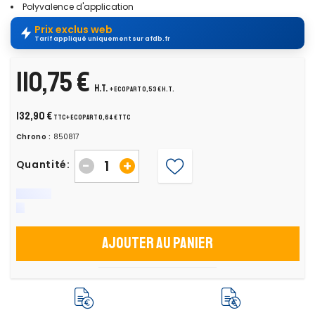
Polyvalence d'application
Prix exclus web
Tarif appliqué uniquement sur afdb.fr
110,75 €
H.T.
+ ecopart 0,53 € H.T.
132,90 €
TTC
+ ecopart 0,64 € TTC
Chrono :
850817
-
+
Quantité:
Ajouter au panier