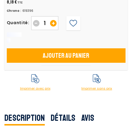
8,18 €
TTC
Chrono :
619396
-
+
Quantité:
Ajouter au panier
Imprimer avec prix
Imprimer sans prix
Description
Détails
Avis