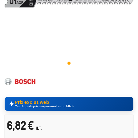
Prix exclus web
Tarif appliqué uniquement sur afdb.fr
6,82 €
H.T.