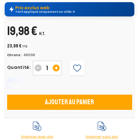
Prix exclus web
Tarif appliqué uniquement sur afdb.fr
19,98 €
H.T.
23,98 €
TTC
Chrono :
491098
-
+
Quantité:
Ajouter au panier
Imprimer avec prix
Imprimer sans prix