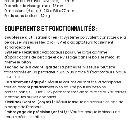
Perçage béton (avec GFA 18-H) : 10 mm
Diamètre de vissage max : 12 mm
Dimensions (H x L x l) : 210 x 136 x 77 mm
Poids sans batterie : 1,2 kg
EQUIPEMENTS ET FONCTIONNALITÉS :
Souplesse d'utilisation 6-en-1 :
Système polyvalent constitué de la
perceuse-visseuse FlexiClick 18V et d'adaptateurs facilement
échangeables
Système FlexiClick :
Adaptateurs pour une large gamme
d'applications de perçage et de vissage dans le bois, le métal et
même le béton
Technologie d'avant-garde :
La perceuse-visseuse peut être
transformée en un perforateur SDS plus grâce à l'adaptateur unique
GFA 18-H
Parfaitement équipé :
Réduit le volume de matériel à transporter
tout en restant parfaitement bien équipé pour les besoins
professionnels -- FlexiClick permet même de faire face aux surprises
inattendues sur les chantiers.
KickBack Control (on/off) :
Réduit le risque de blessure en cas de
blocage de l'embout
Embrayage de précision (on/off) :
S'arrête lorsque le niveau de
couple défini est atteint