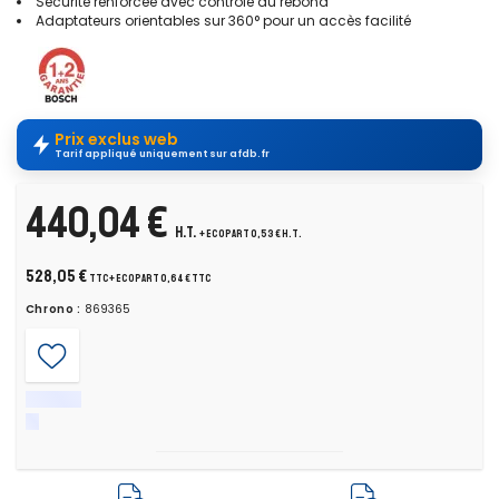
Sécurité renforcée avec contrôle du rebond
Adaptateurs orientables sur 360° pour un accès facilité
Prix exclus web
Tarif appliqué uniquement sur afdb.fr
440,04 €
H.T.
+ ecopart 0,53 € H.T.
528,05 €
TTC
+ ecopart 0,64 € TTC
Chrono :
869365