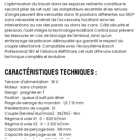
L'optimisation du travail dans les espaces restreints constitue le
second pilier de cet outil. Les adaptateurs excentrés et les renvois
d'angle peuvent être verrouillés dans 16 positions différentes sur 360°
sans nécessiter le retrait de l'accessoire, facilitant ainsi les
interventions au ras des parois ou dans les coins. Côté sécurité et
précision, l'outil intègre la technologie KickBack Control pour prévenir
les blessures en cas de blocage de l'embout, ainsi qu'un
embrayage de précision débrayable qui garantit le respect du
couple sélectionné. Compatible avec l'écosystème Bosch
Professional 18V et l'alliance AMPShare, cet outil offre une solution
technique complète et évolutive.
CARACTÉRISTIQUES TECHNIQUES :
Tension d'alimentation : 18 V
Moteur : sans charbon
Design : poignée en T
Fixation : queue d'outil par étrier
Plage de serrage du mandrin : 1,5 / 13 mm
Présélections de couple : 21
Couple (tendre/dur/maxi) : 36/65/- Nm
Régime à vide V1 : 0 – 630 tr/min
Régime à vide V2 : 0 – 2 100 tr/min
Capacité de perçage bois : 68 mm
Capacité de perçage acier : 13 mm