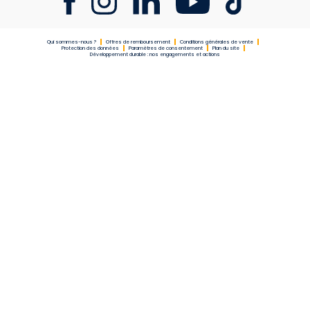
Qui sommes-nous ?
Offres de remboursement
Conditions générales de vente
Protection des données
Paramètres de consentement
Plan du site
Développement durable : nos engagements et actions