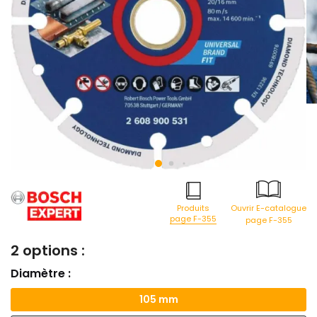
Produits
Ouvrir E-catalogue
page F-355
page F-355
2 options :
Diamètre :
105 mm