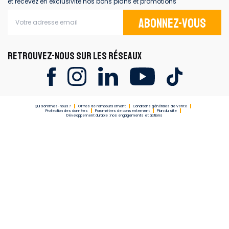
et recevez en exclusivité nos bons plans et promotions
Abonnez-vous
RETROUVEZ-NOUS SUR LES RÉSEAUX
Qui sommes-nous ?
Offres de remboursement
Conditions générales de vente
Protection des données
Paramètres de consentement
Plan du site
Développement durable : nos engagements et actions