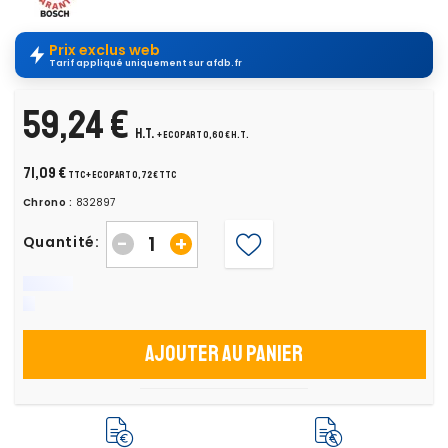
Prix exclus web
Tarif appliqué uniquement sur afdb.fr
59,24 €
H.T.
+ ecopart 0,60 € H.T.
71,09 €
TTC
+ ecopart 0,72 € TTC
Chrono :
832897
-
+
Quantité:
Ajouter au panier