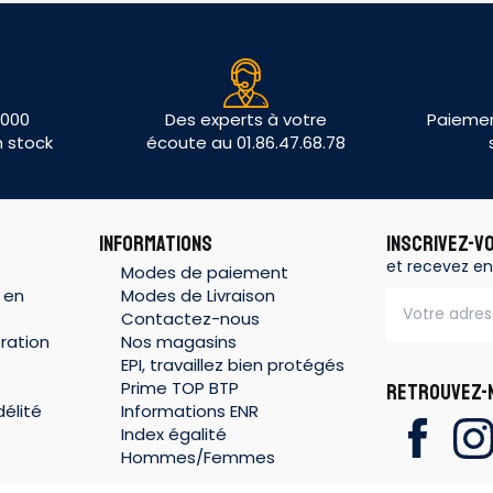
 000
Des experts à votre
Paiemen
n stock
écoute au 01.86.47.68.78
INFORMATIONS
INSCRIVEZ-V
et recevez en
Modes de paiement
 en
Modes de Livraison
Contactez-nous
ration
Nos magasins
EPI, travaillez bien protégés
Prime TOP BTP
RETROUVEZ-N
élité
Informations ENR
Index égalité
Hommes/Femmes