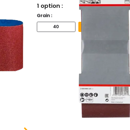
1 option :
Grain :
40
80