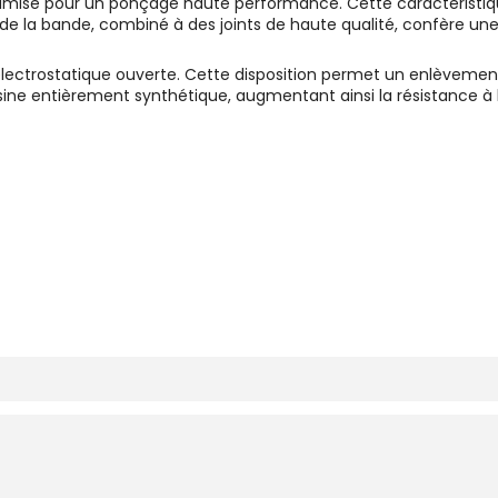
optimisé pour un ponçage haute performance. Cette caractéristi
te de la bande, combiné à des joints de haute qualité, confère u
 électrostatique ouverte. Cette disposition permet un enlèvem
 résine entièrement synthétique, augmentant ainsi la résistance à l