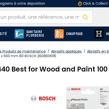
gasins à votre disposition
Click & Collect
Sanitaire
cité
Chauffage
H
Plomberie
 Produits de maintenance
/
Abrasifs appliqués
/
Abrasifs en 
00 x 560 mm 80 BOSCH 2608606115
440 Best for Wood and Paint 1