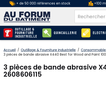
+ de 50 000 références en stock
+100 ma
Outillage &
Fourniture
Quincaillerie
Electri
industrielle
Accueil
/
Outillage & Fourniture industrielle
/
Consommables
3 pièces de bande abrasive X440 Best for Wood and Paint 1
3 pièces de bande abrasive X
2608606115