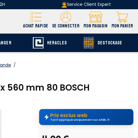
 2H
Service Client Expert
ACHAT RAPIDE
SE CONNECTER
MON MAGASIN
MON PANIER
ANGER
HERACLES
DESTOCKAGE
bande
/
00 x 560 mm 80 BOSCH
Prix exclus web
Tarif appliqué uniquement sur afdb.fr