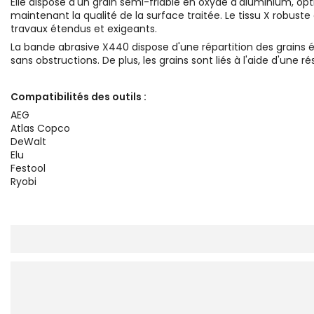
Elle dispose d'un grain semi-friable en oxyde d'aluminium, 
maintenant la qualité de la surface traitée. Le tissu X robus
travaux étendus et exigeants.
La bande abrasive X440 dispose d'une répartition des grains
sans obstructions. De plus, les grains sont liés à l'aide d'une
Compatibilités des outils :
AEG
Atlas Copco
DeWalt
Elu
Festool
Ryobi