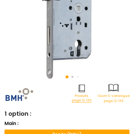
Produits
Ouvrir E-catalogue
page Q-133
page Q-133
1 option :
Main :