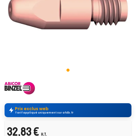
Prix exclus web
Tarif appliqué uniquement sur afdb.fr
32,83 €
H.T.