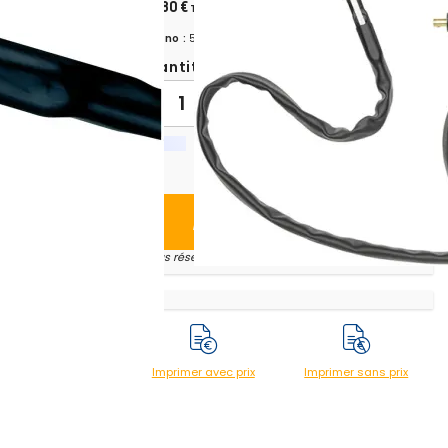
160,80 €
TTC
Chrono :
587698
Quantité:
-
+
Ajouter au panier
* sous réserve du transporteur
Imprimer avec prix
Imprimer sans prix