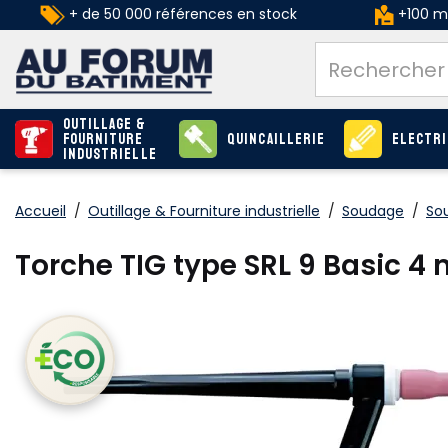
+ de 50 000 références en stock
+100 ma
Outillage &
Fourniture
Quincaillerie
Electri
industrielle
Accueil
/
Outillage & Fourniture industrielle
/
Soudage
/
So
Torche TIG type SRL 9 Basic 4