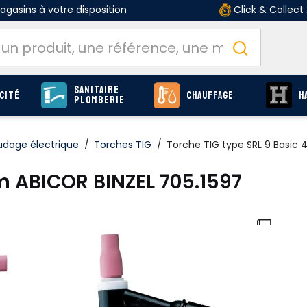
gasins à votre disposition
Click & Collect
Sanitaire
cité
Chauffage
H
Plomberie
udage électrique
/
Torches TIG
/
Torche TIG type SRL 9 Basic 
 m ABICOR BINZEL 705.1597
O
Produits
page F-674