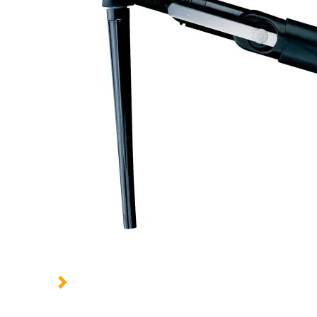
1 option :
Longueur faisceau :
4 m
8 m