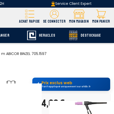
 2H
Service Client Expert
ACHAT RAPIDE
SE CONNECTER
MON MAGASIN
MON PANIER
ANGER
HERACLES
DESTOCKAGE
4 m ABICOR BINZEL 705.1597
Prix exclus web
Tarif appliqué uniquement sur afdb.fr
uvrir E-catalogue
page F-674
134,00 €
H.T.