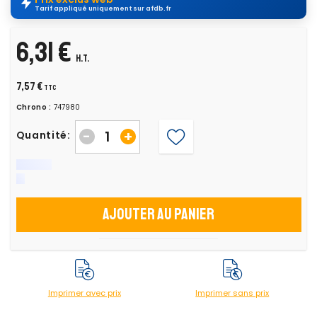
Tarif appliqué uniquement sur afdb.fr
6,31 €
H.T.
7,57 €
TTC
Chrono :
747980
-
+
Quantité:
Ajouter au panier
Imprimer avec prix
Imprimer sans prix