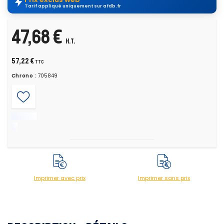
Tarif appliqué uniquement sur afdb.fr
47,68 €
H.T.
57,22 €
TTC
Chrono :
705849
Imprimer avec prix
Imprimer sans prix