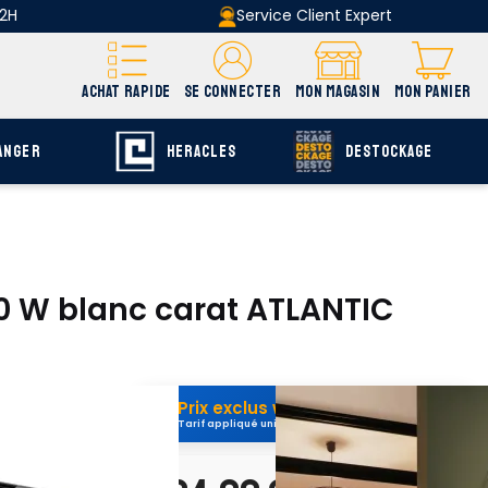
 2H
Service Client Expert
ACHAT RAPIDE
SE CONNECTER
MON MAGASIN
MON PANIER
ANGER
HERACLES
DESTOCKAGE
00 W blanc carat ATLANTIC
Prix exclus web
Tarif appliqué uniquement sur afdb.fr
uvrir E-catalogue
page C-77