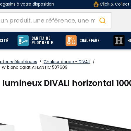
gasins à votre disposition
Click & Collect
Sanitaire
cité
Chauffage
H
Plomberie
ateurs électriques
/
Chaleur douce - DIVALI
/
00 W blanc carat ATLANTIC 507609
 lumineux DIVALI horizontal 10
O
Produits
page C-77