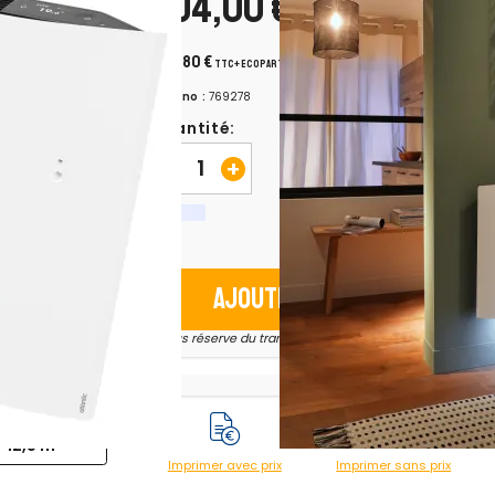
604,00 €
H.T.
+ ecopart 1,75 € H.T.
724,80 €
TTC
+ ecopart 2,10 € TTC
Chrono :
769278
Quantité:
-
+
Ajouter au panier
1250 W
* sous réserve du transporteur
12,5 m²
Imprimer avec prix
Imprimer sans prix