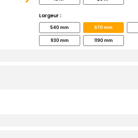
Largeur :
540 mm
670 mm
930 mm
1190 mm