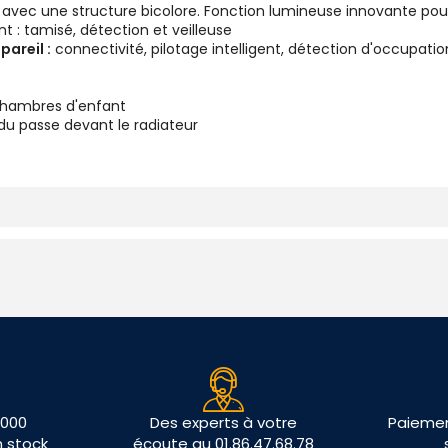
é avec une structure bicolore. Fonction lumineuse innovante p
 : tamisé, détection et veilleuse
pareil :
connectivité, pilotage intelligent, détection d'occupat
chambres d'enfant
idu passe devant le radiateur
 000
Des experts à votre
Paiemen
n stock
écoute au 01.86.47.68.78