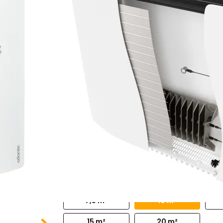
4 options :
Couleur :
Blanc
Gris
Puissance :
750 W
1000 W
1500 W
2000 W
Surface conseillée :
7,5 m²
10 m²
15 m²
20 m²