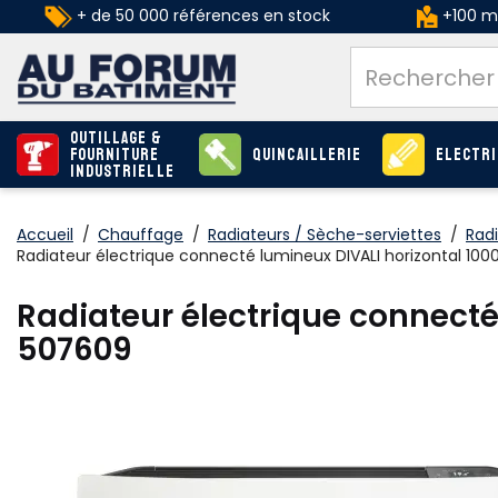
+ de 50 000 références en stock
+100 ma
Outillage &
Fourniture
Quincaillerie
Electri
industrielle
Accueil
/
Chauffage
/
Radiateurs / Sèche-serviettes
/
Radi
Radiateur électrique connecté lumineux DIVALI horizontal 10
Radiateur électrique connecté
507609