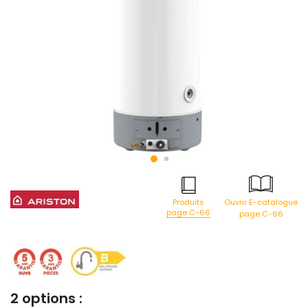
Produits
Ouvrir E-catalogue
page C-66
page C-66
2 options :