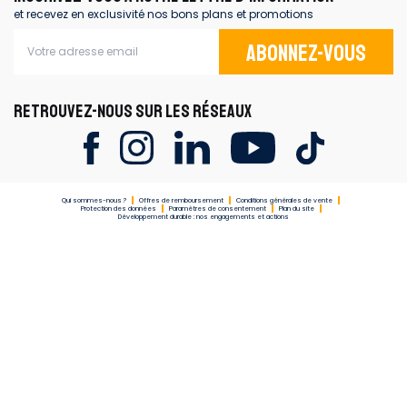
et recevez en exclusivité nos bons plans et promotions
Abonnez-vous
RETROUVEZ-NOUS SUR LES RÉSEAUX
Qui sommes-nous ?
Offres de remboursement
Conditions générales de vente
Protection des données
Paramètres de consentement
Plan du site
Développement durable : nos engagements et actions