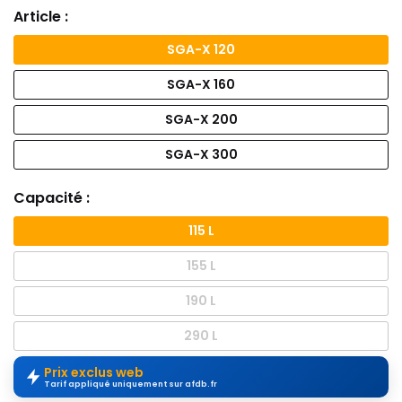
Article :
SGA-X 120
SGA-X 160
SGA-X 200
SGA-X 300
Capacité :
115 L
155 L
190 L
290 L
Prix exclus web
Tarif appliqué uniquement sur afdb.fr