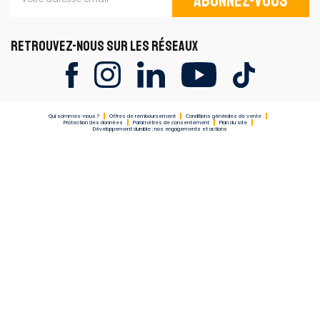
Abonnez-vous
RETROUVEZ-NOUS SUR LES RÉSEAUX
Qui sommes-nous ?
Offres de remboursement
Conditions générales de vente
Protection des données
Paramètres de consentement
Plan du site
Développement durable : nos engagements et actions