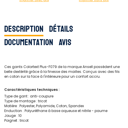
Imprimer avec prix
Imprimer sans prix
Description
Détails
Documentation
Avis
Ces gants Colortext Plus-F079 de la marque Ansell possèdent une
belle dextérité grâce à la finesse des mailles. Conçus avec des fils
en coton sur la face à l'intérieure pour un confort accru.
Caractéristiques techniques :
Type de gant : anti-coupure
Type de montage : tricot
Matière : Polyester, Polyamide, Coton, Spandex
Enduction : Polyuréthane à base aqueuse et nitrile - paume
Jauge : 10
Poignet : tricot