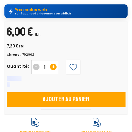
Prix exclus web
Tarif appliqué uniquement sur afdb.fr
6,00 €
H.T.
7,20 €
TTC
Chrono :
792962
-
+
Quantité:
Ajouter au panier