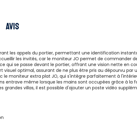
Avis
ltrant les appels du portier, permettant une identification instan
cueillir les invités, car le moniteur JO permet de commander deux 
e qui se passe devant le portier, offrant une vision nette en co
visuel optimal, assurant de ne plus être pris au dépourvu par un 
ec le moniteur extra plat JO, qui s'intègre parfaitement à l'intér
 entrave même lorsque les mains sont occupées grâce à la fonc
grandes villas, il est possible d'ajouter un poste vidéo supplémen
on