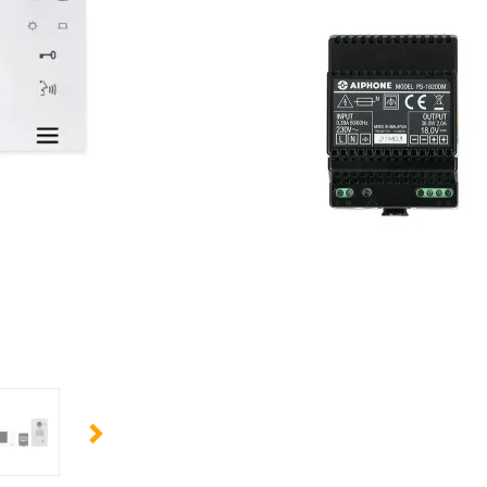
LES AVANTAGES DU PRODUIT
Excellent moyen pour filtrer ses visiteurs
Ajustement du son, volume et luminosité d
Surveillance en temps réel