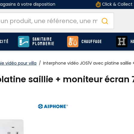
gasins à votre disposition
Click & Collect
Sanitaire
cité
Chauffage
H
Plomberie
ie vidéo pour villa
/
Interphone vidéo JOS1V avec platine saillie
atine saillie + moniteur écran 
La garantie d'une sécurité, d'un confort inégal
surveillance en temps réel.