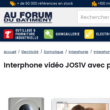
+ de 50 000 références en stock
+100 ma
Outillage &
Fourniture
Quincaillerie
Electri
industrielle
Accueil
/
Electricité
/
Domotique
/
Interphonie
/
Interphon
Interphone vidéo JOS1V avec pl