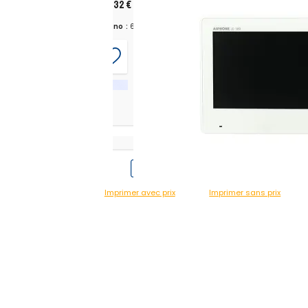
930,32 €
TTC
Chrono :
647162
éjà préréglés
Imprimer avec prix
Imprimer sans prix