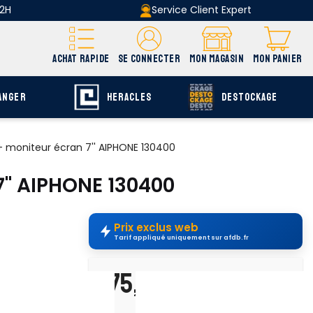
 2H
Service Client Expert
ACHAT RAPIDE
SE CONNECTER
MON MAGASIN
MON PANIER
ANGER
HERACLES
DESTOCKAGE
 + moniteur écran 7'' AIPHONE 130400
7'' AIPHONE 130400
Prix exclus web
Tarif appliqué uniquement sur afdb.fr
775,27 €
é, et d'une
H.T.