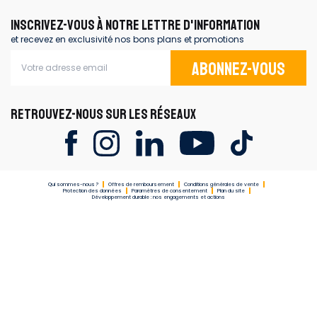
INSCRIVEZ-VOUS À NOTRE LETTRE D'INFORMATION
et recevez en exclusivité nos bons plans et promotions
Abonnez-vous
RETROUVEZ-NOUS SUR LES RÉSEAUX
Qui sommes-nous ?
Offres de remboursement
Conditions générales de vente
Protection des données
Paramètres de consentement
Plan du site
Développement durable : nos engagements et actions