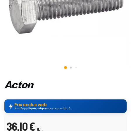
Prix exclus web
Tarif appliqué uniquement sur afdb.fr
36,10 €
H.T.