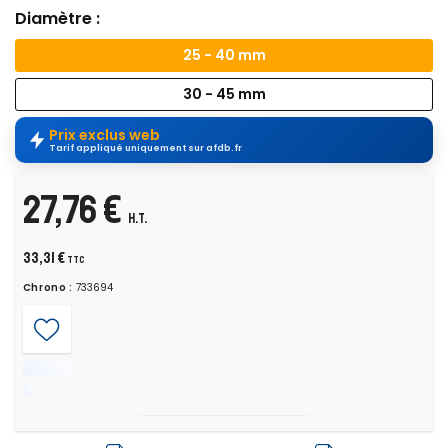
Diamètre :
25 - 40 mm
30 - 45 mm
Prix exclus web
Tarif appliqué uniquement sur afdb.fr
27,76 €
H.T.
33,31 €
TTC
Chrono :
733694