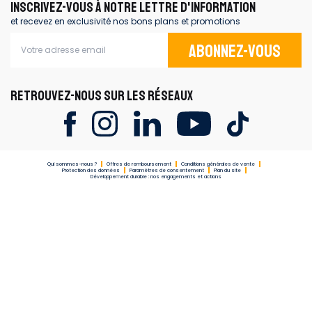
INSCRIVEZ-VOUS À NOTRE LETTRE D'INFORMATION
et recevez en exclusivité nos bons plans et promotions
Abonnez-vous
RETROUVEZ-NOUS SUR LES RÉSEAUX
Qui sommes-nous ?
Offres de remboursement
Conditions générales de vente
Protection des données
Paramètres de consentement
Plan du site
Développement durable : nos engagements et actions