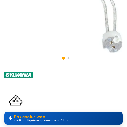
Prix exclus web
Tarif appliqué uniquement sur afdb.fr