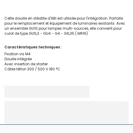
Cette douille en stéatite d'ABI est utilisée pour l'intégration. Parfaite
pour le remplacement et équipement de luminaires existants. Avec
un ensemble GU10 pour lampes multi-sources, elle convient pour
culot de type GU5,3 - GU4 - G4 - G6,35.( MR16)
Caractéristiques techniques :
Fixation vis M4
Douille intégrée
Avec insertion de starter
Câble téflon 300 / 500 V 180 °C