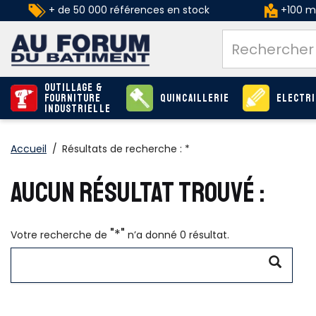
+ de 50 000 références en stock
+100 ma
Outillage &
Fourniture
Quincaillerie
Electri
industrielle
Accueil
/
Résultats de recherche : *
AUCUN RÉSULTAT TROUVÉ :
"*"
Votre recherche de
n’a donné 0 résultat.