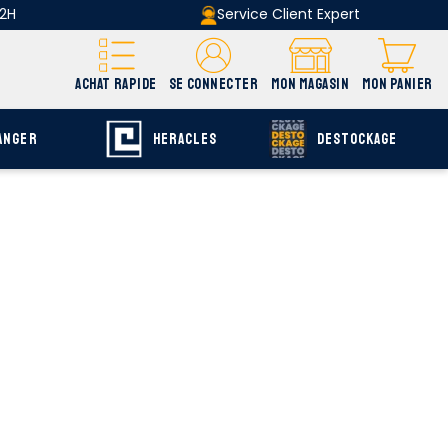
 2H
Service Client Expert
ACHAT RAPIDE
SE CONNECTER
MON MAGASIN
MON PANIER
ANGER
HERACLES
DESTOCKAGE