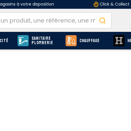
gasins à votre disposition
Click & Collect
Sanitaire
cité
Chauffage
H
Plomberie