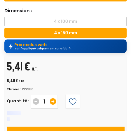
Dimension :
4 x 100 mm
4 x 150 mm
Prix exclus web
Tarif appliqué uniquement sur afdb.fr
5,41 €
H.T.
6,49 €
TTC
Chrono :
122980
-
+
Quantité: