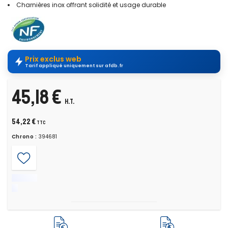
Charnières inox offrant solidité et usage durable
Prix exclus web
Tarif appliqué uniquement sur afdb.fr
45,18 €
H.T.
54,22 €
TTC
Chrono :
394681