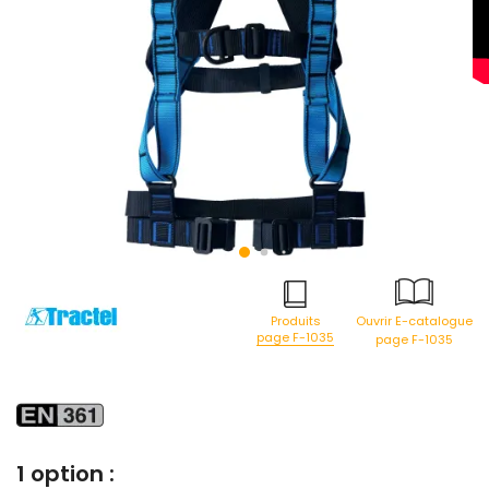
Produits
Ouvrir E-catalogue
page F-1035
page F-1035
1 option :