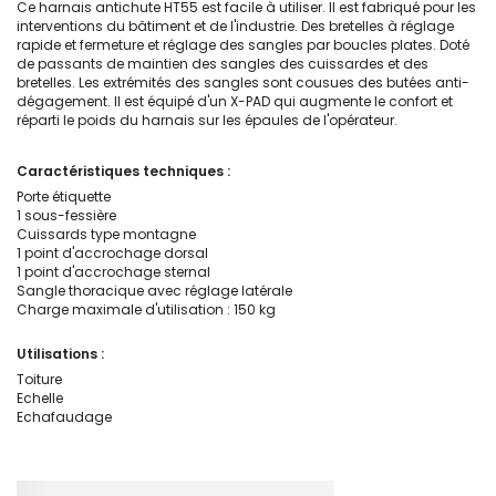
Ce harnais antichute HT55 est facile à utiliser. Il est fabriqué pour les
interventions du bâtiment et de l'industrie. Des bretelles à réglage
rapide et fermeture et réglage des sangles par boucles plates. Doté
de passants de maintien des sangles des cuissardes et des
bretelles. Les extrémités des sangles sont cousues des butées anti-
dégagement. Il est équipé d'un X-PAD qui augmente le confort et
réparti le poids du harnais sur les épaules de l'opérateur.
Caractéristiques techniques :
Porte étiquette
1 sous-fessière
Cuissards type montagne
1 point d'accrochage dorsal
1 point d'accrochage sternal
Sangle thoracique avec réglage latérale
Charge maximale d'utilisation : 150 kg
Utilisations :
Toiture
Echelle
Echafaudage