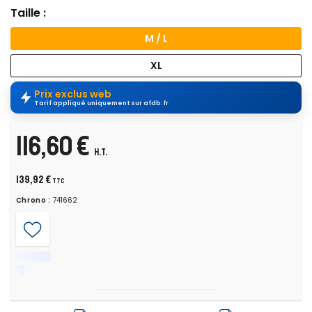
Taille :
M / L
XL
Prix exclus web
Tarif appliqué uniquement sur afdb.fr
116,60 €
H.T.
139,92 €
TTC
Chrono :
741662