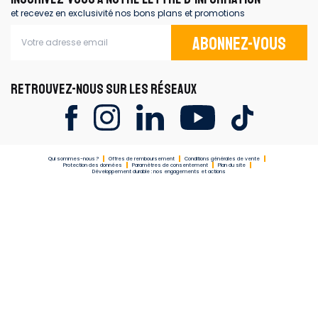
et recevez en exclusivité nos bons plans et promotions
Abonnez-vous
RETROUVEZ-NOUS SUR LES RÉSEAUX
Qui sommes-nous ?
Offres de remboursement
Conditions générales de vente
Protection des données
Paramètres de consentement
Plan du site
Développement durable : nos engagements et actions