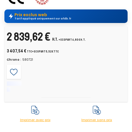
Prix exclus web
Tarif appliqué uniquement sur afdb.fr
2 839,62 €
H.T.
+ ecopart 4,60 € H.T.
3 407,54 €
TTC
+ ecopart 5,52 € TTC
Chrono :
580721
Imprimer avec prix
Imprimer sans prix