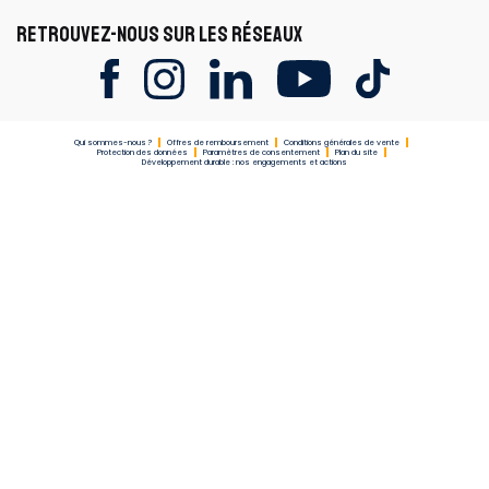
RETROUVEZ-NOUS SUR LES RÉSEAUX
Qui sommes-nous ?
Offres de remboursement
Conditions générales de vente
Protection des données
Paramètres de consentement
Plan du site
Développement durable : nos engagements et actions