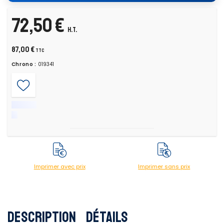
72,50 €
H.T.
87,00 €
TTC
Chrono :
019341
Imprimer avec prix
Imprimer sans prix
Description
Détails