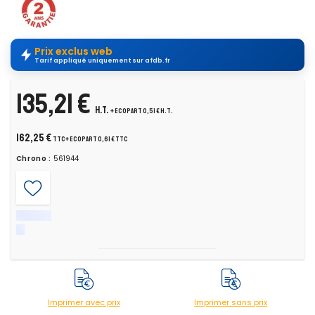
Prix exclus web
Tarif appliqué uniquement sur afdb.fr
135,21 €
H.T.
+ ecopart 0,51 € H.T.
162,25 €
TTC
+ ecopart 0,61 € TTC
Chrono :
561944
Imprimer avec prix
Imprimer sans prix