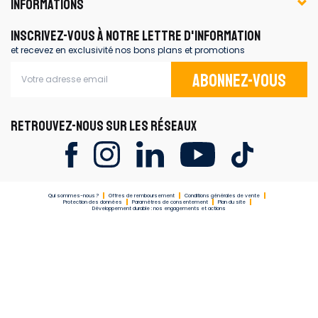
INFORMATIONS
INSCRIVEZ-VOUS À NOTRE LETTRE D'INFORMATION
et recevez en exclusivité nos bons plans et promotions
Abonnez-vous
RETROUVEZ-NOUS SUR LES RÉSEAUX
Qui sommes-nous ?
Offres de remboursement
Conditions générales de vente
Protection des données
Paramètres de consentement
Plan du site
Développement durable : nos engagements et actions