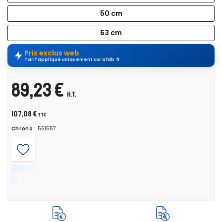
50 cm
63 cm
Prix exclus web
Tarif appliqué uniquement sur afdb.fr
89,23 €
H.T.
107,08 €
TTC
Chrono :
561557