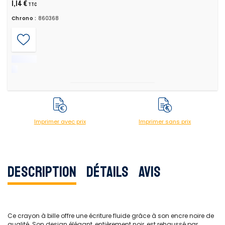
1,14 €
TTC
Chrono :
860368
Imprimer avec prix
Imprimer sans prix
Description
Détails
Avis
Ce crayon à bille offre une écriture fluide grâce à son encre noire de
qualité. Son design élégant, entièrement noir, est rehaussé par