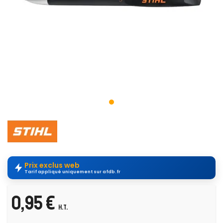
Prix exclus web
Tarif appliqué uniquement sur afdb.fr
0,95 €
H.T.