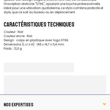
l'inscription distincte "STIHL", ajoutant une touche professionnelle.
Idéal pour une utilisation quotidienne, ce stylo combine praticité et
style, que ce soit au bureau ou en déplacement.
CARACTÉRISTIQUES TECHNIQUES
Couleur : Noir
Couleur encre : Noir
Design : corps en plastique avec logo STIHL
Dimensions (L x l x H) : 146 x 14,7 x 11,4 mm
Poids : 12,3 g
NOS EXPERTISES