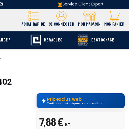
 2H
Service Client Expert
ACHAT RAPIDE
SE CONNECTER
MON MAGASIN
MON PANIER
ANGER
HERACLES
DESTOCKAGE
/
402
Prix exclus web
Tarif appliqué uniquement sur afdb.fr
7,88 €
H.T.