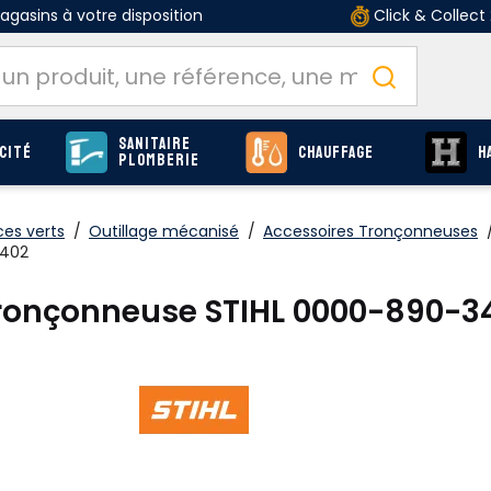
gasins à votre disposition
Click & Collect
Sanitaire
cité
Chauffage
H
Plomberie
ces verts
/
Outillage mécanisé
/
Accessoires Tronçonneuses
3402
 tronçonneuse STIHL 0000-890-3