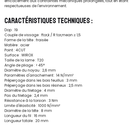
efficacement aux contraintes mécaniques prolongées, tout en étant
respectueuses de l'environnement.
CARACTÉRISTIQUES TECHNIQUES :
Dop : 19
Couple de vissage : ftor,k / R tor,mean ≥ 1,5
Forme de la tête : fraisée
Matière : acier
Point : 4CUT
Surface : WIROX
Taille de la lame : T20
Angle de pliage : > 45°
Diamètre du noyau : 2,6 mm
Paramètres d'arrachement : 14 N/mm²
Préperçage dans les bois feuillus : 3 mm
Préperçage dans les bois résineux : 2,5 mm
Diamètre du filetage : 4 mm
Pas du filetage : 2,4 mm
Résistance à la torsion : 3 Nm
Limite d'élasticité : 1000 N/mm²
Diamètre de la tête : 8 mm
Longueur du fil : 16 mm
Longueur totale : 20 mm