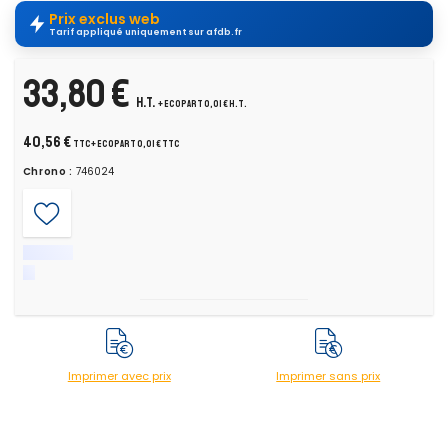
Prix exclus web
Tarif appliqué uniquement sur afdb.fr
33,80 €
H.T.
+ ecopart 0,01 € H.T.
40,56 €
TTC
+ ecopart 0,01 € TTC
Chrono :
746024
Imprimer avec prix
Imprimer sans prix