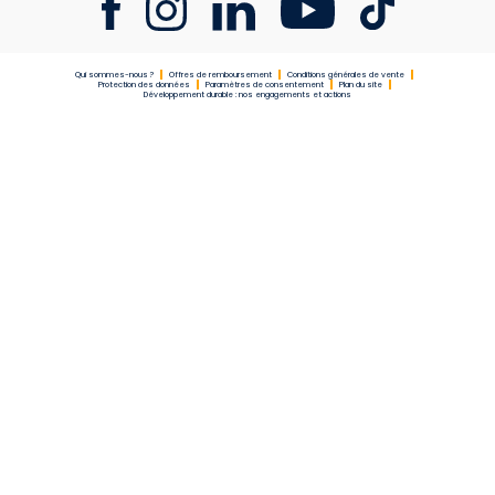
Qui sommes-nous ?
Offres de remboursement
Conditions générales de vente
Protection des données
Paramètres de consentement
Plan du site
Développement durable : nos engagements et actions