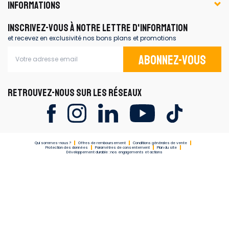
INFORMATIONS
INSCRIVEZ-VOUS À NOTRE LETTRE D'INFORMATION
et recevez en exclusivité nos bons plans et promotions
Abonnez-vous
RETROUVEZ-NOUS SUR LES RÉSEAUX
Qui sommes-nous ?
Offres de remboursement
Conditions générales de vente
Protection des données
Paramètres de consentement
Plan du site
Développement durable : nos engagements et actions