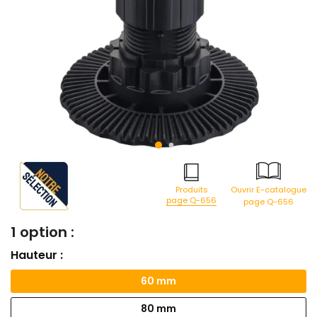
Produits
Ouvrir E-catalogue
page Q-656
page Q-656
1 option :
Hauteur :
60 mm
80 mm