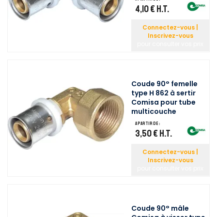
4,10 €
H.T.
Connectez-vous |
Inscrivez-vous
pour consulter vos prix
Coude 90° femelle
type H 862 à sertir
Comisa pour tube
multicouche
A partir de :
3,50 €
H.T.
Connectez-vous |
Inscrivez-vous
pour consulter vos prix
Coude 90° mâle