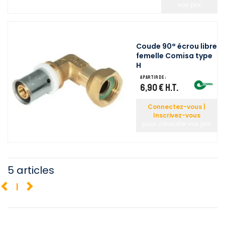
vos prix
Coude 90° écrou libre
femelle Comisa type
H
A partir de :
6,90 €
H.T.
Connectez-vous |
Inscrivez-vous
pour consulter vos prix
5 articles
1