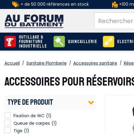
+ de 50 000 références en stock
+100 ma
Outillage &
Fourniture
Quincaillerie
Electri
industrielle
Accueil
/
Sanitaire Plomberie
/
Accessoires sanitaire
/
Rése
ACCESSOIRES POUR RÉSERVOIR
TYPE DE PRODUIT
Fixation de WC
(1)
Queue de carpes
(1)
Tige
(1)