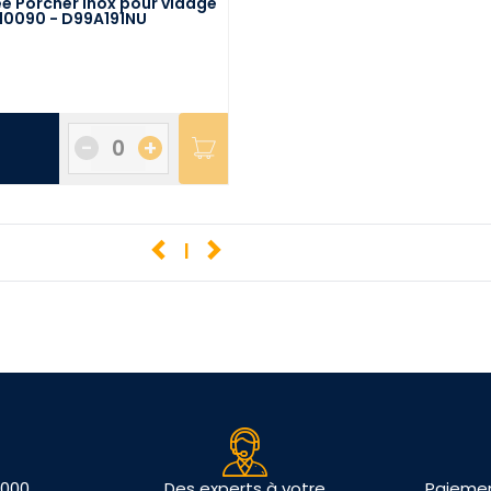
ée Porcher inox pour vidage
10090 - D99A191NU
-
+
1
 000
Des experts à votre
Paiemen