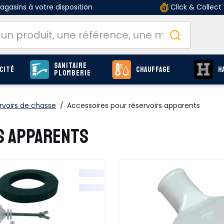
gasins à votre disposition
Click & Collect
Sanitaire
cité
Chauffage
H
Plomberie
rvoirs de chasse
/
Accessoires pour réservoirs apparents
S APPARENTS