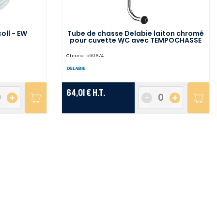
oll - EW
Tube de chasse Delabie laiton chromé
pour cuvette WC avec TEMPOCHASSE
1''1/4 - 766001
Chrono :
590674
64,01 €
H.T.
+
-
+