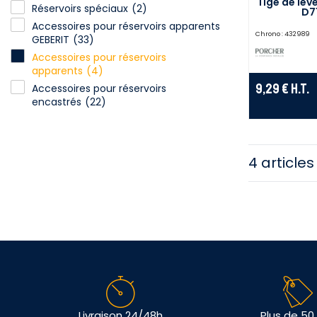
Tige de lev
Réservoirs spéciaux
(2)
D7
Accessoires pour réservoirs apparents
Chrono :
432989
GEBERIT
(33)
Accessoires pour réservoirs
apparents
(4)
9,29 €
H.T.
Accessoires pour réservoirs
encastrés
(22)
4 articles
Livraison 24/48h
Plus de 50