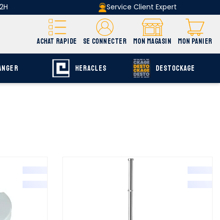
 2H
Service Client Expert
ACHAT RAPIDE
SE CONNECTER
MON MAGASIN
MON PANIER
ANGER
HERACLES
DESTOCKAGE