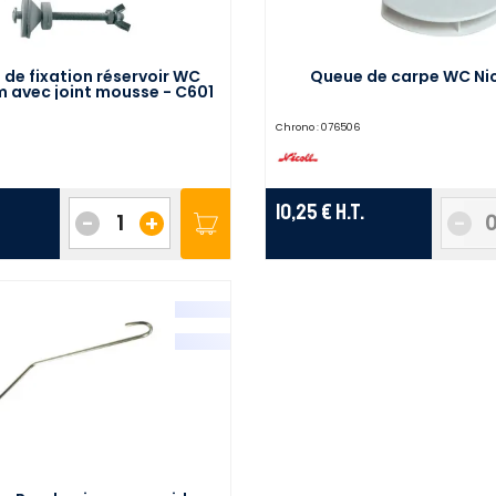
de fixation réservoir WC
Queue de carpe WC Nic
avec joint mousse - C601
Chrono :
076506
10,25 €
H.T.
-
+
-