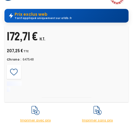
Prix exclus web
Tarif appliqué uniquement sur afdb.fr
172,71 €
H.T.
207,25 €
TTC
Chrono :
647548
Imprimer avec prix
Imprimer sans prix