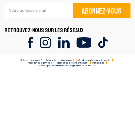
Abonnez-vous
RETROUVEZ-NOUS SUR LES RÉSEAUX
Qui sommes-nous ?
Offres de remboursement
Conditions générales de vente
Protection des données
Paramètres de consentement
Plan du site
Développement durable : nos engagements et actions