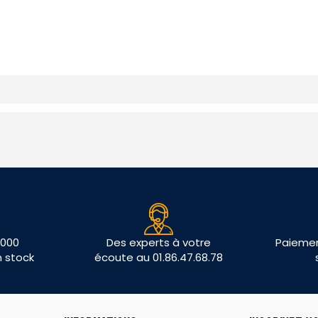
 000
Des experts à votre
Paiemen
n stock
écoute au 01.86.47.68.78