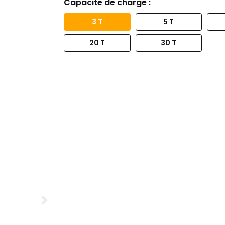
Capacité de charge :
3 T
5 T
20 T
30 T