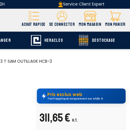
 2H
Service Client Expert
ACHAT RAPIDE
SE CONNECTER
MON MAGASIN
MON PANIER
ANGER
HERACLES
DESTOCKAGE
s 3 T SAM OUTILLAGE HCB-3
Prix exclus web
Tarif appliqué uniquement sur afdb.fr
311,65 €
H.T.