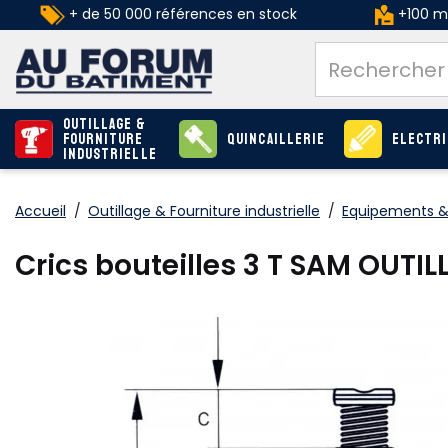
+ de 50 000 références en stock
+100 ma
Outillage &
Fourniture
Quincaillerie
Electri
industrielle
Accueil
/
Outillage & Fourniture industrielle
/
Equipements &
Crics bouteilles 3 T SAM OUTI