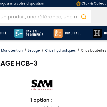
gasins à votre disposition
Click & Collect
Sanitaire
cité
Chauffage
H
Plomberie
 Manutention
/
Levage
/
Crics hydrauliques
/
Crics bouteille
LLAGE HCB-3
1 option :