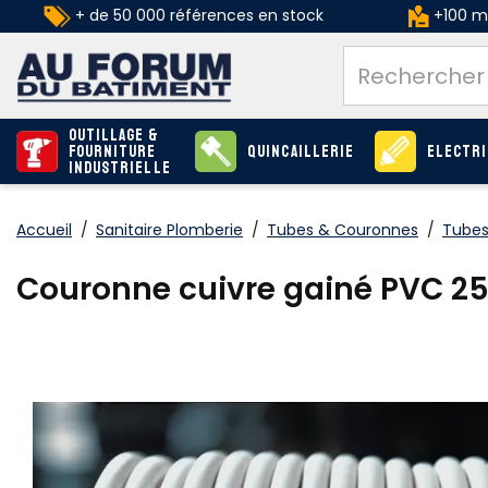
+ de 50 000 références en stock
+100 ma
Outillage &
Fourniture
Quincaillerie
Electri
industrielle
Accueil
/
Sanitaire Plomberie
/
Tubes & Couronnes
/
Tubes
Couronne cuivre gainé PVC 