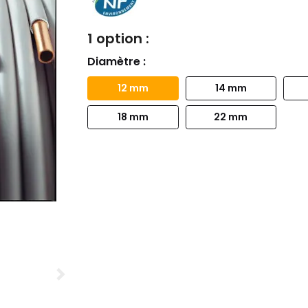
1 option :
Diamètre :
12 mm
14 mm
18 mm
22 mm