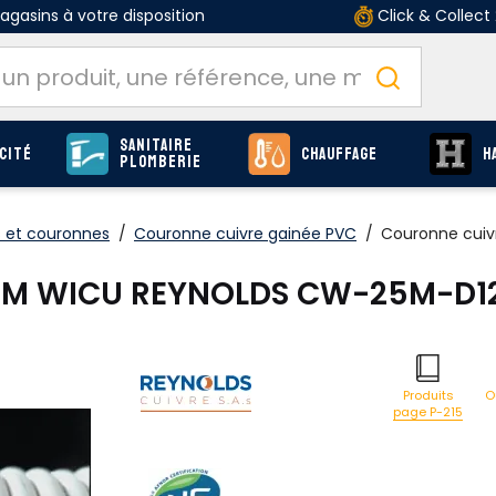
gasins à votre disposition
Click & Collect
Sanitaire
cité
Chauffage
H
Plomberie
 et couronnes
/
Couronne cuivre gainée PVC
/
Couronne cui
25M WICU REYNOLDS CW-25M-D1
O
Produits
page P-215