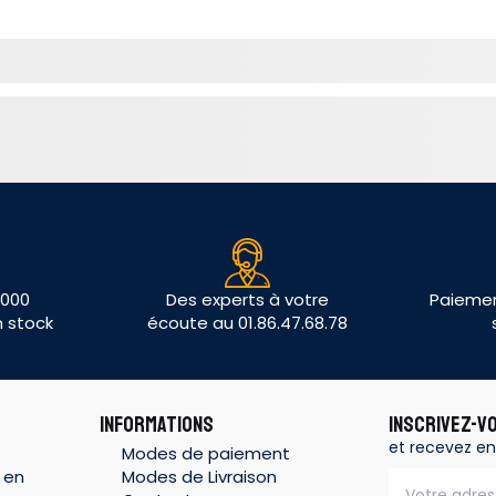
 000
Des experts à votre
Paiemen
n stock
écoute au 01.86.47.68.78
INFORMATIONS
INSCRIVEZ-V
et recevez en
Modes de paiement
 en
Modes de Livraison