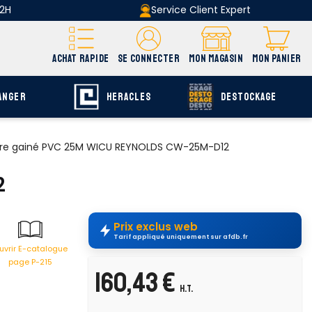
 2H
Service Client Expert
ACHAT RAPIDE
SE CONNECTER
MON MAGASIN
MON PANIER
ANGER
HERACLES
DESTOCKAGE
vre gainé PVC 25M WICU REYNOLDS CW-25M-D12
2
Prix exclus web
Tarif appliqué uniquement sur afdb.fr
uvrir E-catalogue
page P-215
160,43 €
H.T.