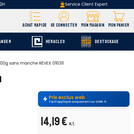
 2H
Service Client Expert
ACHAT RAPIDE
SE CONNECTER
MON MAGASIN
MON PANIER
ANGER
HERACLES
DESTOCKAGE
1000g sans manche REVEX 016311
1
Prix exclus web
Tarif appliqué uniquement sur afdb.fr
14,19 €
H.T.