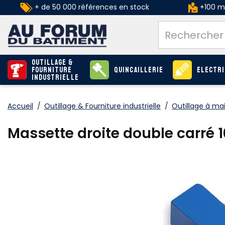
+ de 50 000 références en stock
+100 ma
Outillage &
Fourniture
Quincaillerie
Electri
industrielle
Accueil
/
Outillage & Fourniture industrielle
/
Outillage à ma
Massette droite double carré