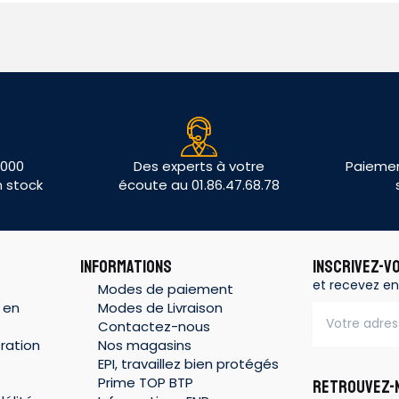
 000
Des experts à votre
Paiemen
n stock
écoute au 01.86.47.68.78
INFORMATIONS
INSCRIVEZ-V
et recevez en
Modes de paiement
 en
Modes de Livraison
Contactez-nous
ration
Nos magasins
EPI, travaillez bien protégés
Prime TOP BTP
RETROUVEZ-N