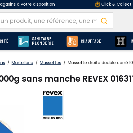
gasins à votre disposition
Click & Collect
Sanitaire
cité
Chauffage
H
Plomberie
ins
/
Martellerie
/
Massettes
/
Massette droite double carré 
 1000g sans manche REVEX 01631