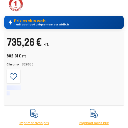
Prix exclus web
Tarif appliqué uniquement sur afdb.fr
735,26 €
H.T.
882,31 €
TTC
Chrono :
829636
Imprimer avec prix
Imprimer sans prix