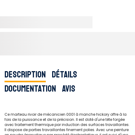
Description
Détails
Documentation
Avis
Ce marteau rivoir de mécanicien 0001 à manche hickory offre à la
fois de la puissance et de la précision. Il est doté d'une tête forgée
avec traitement thermique par induction des surfaces travaillantes.
Il dispose de parties travaillantes finement polies. Avec une peinture
en poudre époxydique par procédé électrostatique, il est suivi d'une