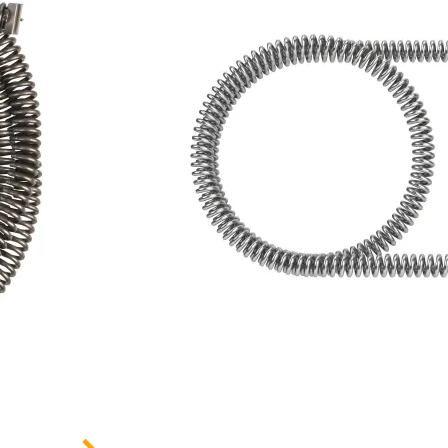
Une solution fiable et performante pour faire
obstructions dans les canalisations !
LES AVANTAGES DU PRODUIT
Longueur élevée
Rallonge de câble Heavy Duty
Capacité à naviguer facilement à travers 