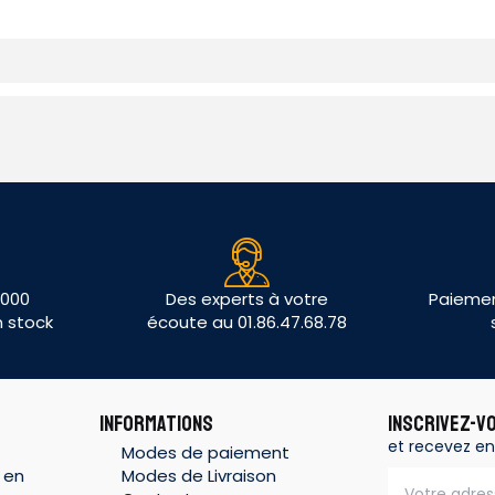
 000
Des experts à votre
Paiemen
n stock
écoute au 01.86.47.68.78
INFORMATIONS
INSCRIVEZ-V
et recevez en
Modes de paiement
 en
Modes de Livraison