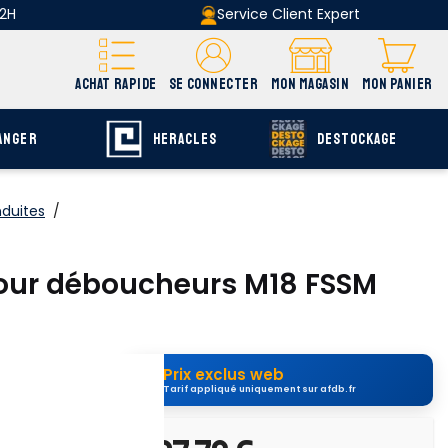
 2H
Service Client Expert
ACHAT RAPIDE
SE CONNECTER
MON MAGASIN
MON PANIER
ANGER
HERACLES
DESTOCKAGE
duites
/
our déboucheurs M18 FSSM
Prix exclus web
Tarif appliqué uniquement sur afdb.fr