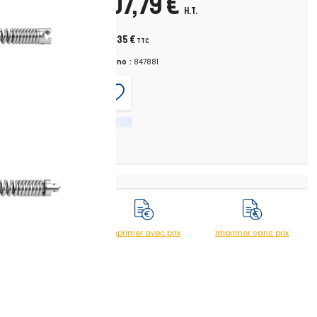
207,79 €
 face à des
H.T.
249,35 €
TTC
Chrono :
847881
les courbe
Imprimer avec prix
Imprimer sans prix