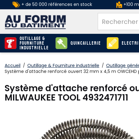
+ de 50 000 références en stock
+100 ma
Outillage &
Fourniture
Quincaillerie
Electri
industrielle
Accueil
/
Outillage & Fourniture industrielle
/
Outillage génér
Système d'attache renforcé ouvert 32 mm x 4,5 m OWCEHD 
Système d'attache renforcé 
MILWAUKEE TOOL 4932471711