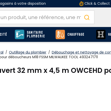
gasins à votre disposition
Click & Collect
Sanitaire
cité
Chauffage
H
Plomberie
al
/
Outillage du plombier
/
Débouchage et nettoyage de con
pour déboucheurs M18 FSSM MILWAUKEE TOOL 4932471711
ouvert 32 mm x 4,5 m OWCEHD p