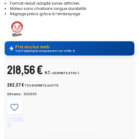
Format réduit adapté zones difficiles
Moteur sans charbons longue durabilité
Réglage précis grâce à l’embrayage
Prix exclus web
Tarif appliqué uniquement sur afdb.fr
218,56 €
H.T.
+ ecopart 0,37 € H.T.
262,27 €
TTC
+ ecopart 0,44 € TTC
Chrono :
866898