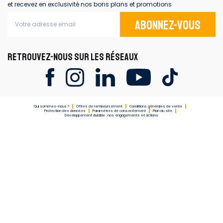
et recevez en exclusivité nos bons plans et promotions
Abonnez-vous
RETROUVEZ-NOUS SUR LES RÉSEAUX
Qui sommes-nous ?
Offres de remboursement
Conditions générales de vente
Protection des données
Paramètres de consentement
Plan du site
Développement durable : nos engagements et actions